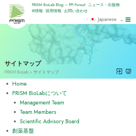
Skip
PRISM BioLab Blog – PPI Pursuit
ニュース・出版物
IR情報
採用情報
お問い合わせ
to
M
Japanese
content
サイトマップ
PRISM BioLab
>
サイトマップ
Home
PRISM BioLabについて
Management Team
Team Members
Scientific Advisory Board
創薬基盤