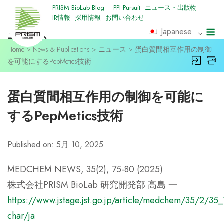
Skip
PRISM BioLab Blog – PPI Pursuit
ニュース・出版物
IR情報
採用情報
お問い合わせ
to
M
Japanese
ニュース
content
Home
>
News & Publications
>
ニュース
>
蛋白質間相互作用の制御
を可能にするPepMetics技術
蛋白質間相互作用の制御を可能に
するPepMetics技術
Published on: 5月 10, 2025
MEDCHEM NEWS, 35(2), 75-80 (2025)
株式会社PRISM BioLab 研究開発部 高島 一
https://www.jstage.jst.go.jp/article/medchem/35/2/35_
char/ja