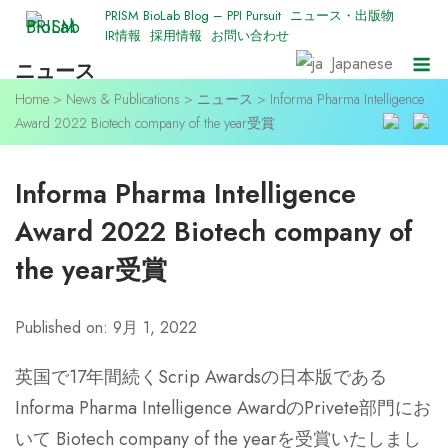
Skip
PRISM BioLab Blog – PPI Pursuit
ニュース・出版物
IR情報
採用情報
お問い合わせ
to
M
Japanese
ニュース
content
Home
>
News & Publications
>
ニュース
>
Informa Pharma Intelligence
Award 2022 Biotech company of the year受賞
Informa Pharma Intelligence
Award 2022 Biotech company of
the year受賞
Published on: 9月 1, 2022
英国で17年間続くScrip Awardsの日本版である
Informa Pharma Intelligence AwardのPrivete部門にお
いて Biotech company of the yearを受賞いたしまし